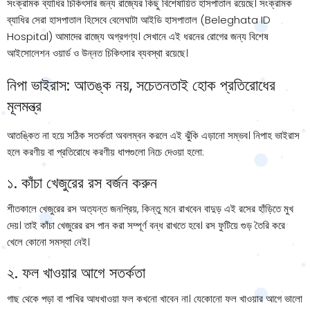
সংক্রামক ব্যাধির চিকিৎসার জন্য রাজ্যের কিছু বিশেষায়িত হাসপাতাল রয়েছে। সংক্রামক
ব্যাধির সেরা হাসপাতাল হিসেবে বেলেঘাটা আইডি হাসপাতাল (Beleghata ID
Hospital) আমাদের রাজ্যে অগ্রগণ্য। সেখানে এই ধরনের রোগের জন্য বিশেষ
আইসোলেশন ওয়ার্ড ও উন্নত চিকিৎসার ব্যবস্থা রয়েছে।
নিপা ভাইরাস: আতঙ্ক নয়, সচেতনতাই হোক প্রতিরোধের
মূলমন্ত্র
আতঙ্কিত না হয়ে সঠিক সতর্কতা অবলম্বন করলে এই ঝুঁকি এড়ানো সম্ভব। নিপাহ ভাইরাস
হলে করণীয় বা প্রতিরোধে করণীয় ধাপগুলো নিচে দেওয়া হলো:
১. কাঁচা খেজুরের রস বর্জন করুন
শীতকালে খেজুরের রস অত্যন্ত জনপ্রিয়, কিন্তু মনে রাখবেন বাদুড় এই রসের হাঁড়িতে মুখ
দেয়। তাই কাঁচা খেজুরের রস পান করা সম্পূর্ণ বন্ধ রাখতে হবে। রস ফুটিয়ে গুড় তৈরি করে
খেলে কোনো সমস্যা নেই।
২. ফল খাওয়ার আগে সতর্কতা
গাছ থেকে পড়া বা পাখির আধখাওয়া ফল কখনো খাবেন না। যেকোনো ফল খাওয়ার আগে ভালো