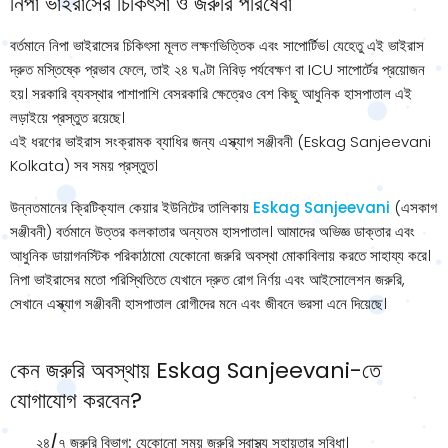
নিপা ভাইরাসের চিকিৎসা ও জরুরি পরিষেবা
বর্তমানে নিপা ভাইরাসের চিকিৎসা মূলত লক্ষণভিত্তিক এবং সাপোর্টিভ। যেহেতু এই ভাইরাস
দ্রুত মস্তিষ্কে প্রভাব ফেলে, তাই ২৪ ঘণ্টা নিবিড় পর্যবেক্ষণ বা ICU সাপোর্টের প্রয়োজন
হয়। সরকারি ব্যবস্থার পাশাপাশি বেসরকারি ক্ষেত্রেও বেশ কিছু আধুনিক হাসপাতাল এই
লড়াইয়ে প্রস্তুত রয়েছে।
এই ধরণের ভাইরাস সংক্রামক ব্যাধির জন্য এস্ক্যাগ সঞ্জীবনী (Eskag Sanjeevani
Kolkata) সব সময় প্রস্তুত।
উন্নতমানের ক্রিটিক্যাল কেয়ার ইউনিটের তালিকায়
Eskag Sanjeevani
(এসকাগ
সঞ্জীবনী) বর্তমানে উত্তর কলকাতার অন্যতম হাসপাতাল। আমাদের অভিজ্ঞ ডাক্তার এবং
আধুনিক ডায়াগনস্টিক পরিকাঠামো যেকোনো জরুরি অবস্থা মোকাবিলায় করতে সাহায্য করে।
নিপা ভাইরাসের মতো পরিস্থিতিতে যেখানে দ্রুত রোগ নির্ণয় এবং আইসোলেশন জরুরি,
সেখানে এস্ক্যাগ সঞ্জীবনী হাসপাতাল রোগীদের মনে এবং জীবনে ভরসা এনে দিয়েছে।
কেন জরুরি অবস্থায় Eskag Sanjeevani-তে
যোগাযোগ করবেন?
২৪/৭ জরুরি বিভাগ:
যেকোনো সময় জরুরি স্বাস্থ্য সহায়তার সুবিধা।