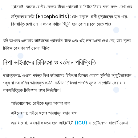
শ্বাসকষ্ট:
অনেক রোগীর ক্ষেত্রে তীব্র শ্বাসকষ্ট বা নিউমোনিয়ার মতো লক্ষণ দেখা দেয়।
মস্তিষ্কের ক্ষতি (Encephalitis):
রোগ বাড়লে রোগী তন্দ্রাচ্ছন্ন হয়ে পড়ে,
বিভ্রান্তি দেখা দেয় এবংএক পর্যায়ে খিঁচুনি হয়ে কোমায় চলে যেতে পারে।
যদি আপনার এলাকায় ভাইরাসের প্রাদুর্ভাব থাকে এবং এই লক্ষণগুলো দেখা দেয়, তবে দ্রুত
চিকিৎসকের পরামর্শ নেওয়া উচিত।
নিপা ভাইরাসের চিকিৎসা ও বর্তমান পরিস্থিতি
দুর্ভাগ্যবশত, এখনো পর্যন্ত নিপা ভাইরাসের চিকিৎসা হিসেবে কোনো সুনির্দিষ্ট অ্যান্টিভাইরাল
ওষুধ বা ভ্যাকসিন আবিষ্কৃত হয়নি। বর্তমান চিকিৎসা পদ্ধতি মূলত ‘সাপোর্টিভ কেয়ার’ বা
লক্ষণভিত্তিক চিকিৎসার ওপর নির্ভরশীল।
আইসোলেশন:
রোগীকে দ্রুত আলাদা রাখা।
হাইড্রেশন:
শরীরে জলের ভারসাম্য বজায় রাখা।
জরুরি সেবা:
অবস্থা গুরুতর হলে আইসিইউ
(ICU)
বা ভেন্টিলেশন সাপোর্ট দেওয়া।